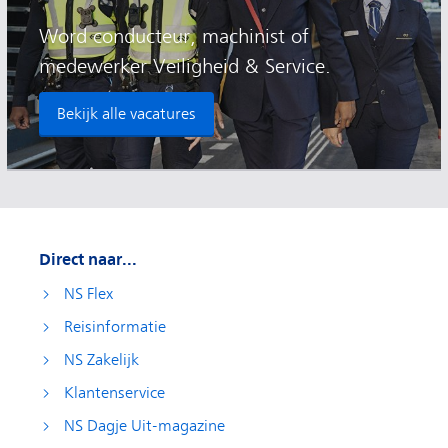
Word conducteur, machinist of
medewerker Veiligheid & Service.
Bekijk alle vacatures
Direct naar...
NS Flex
Reisinformatie
NS Zakelijk
Klantenservice
NS Dagje Uit-magazine