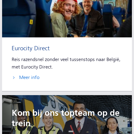
Eurocity Direct
Reis razendsnel zonder veel tussenstops naar België,
met Eurocity Direct.
Meer info
Kom bij ons topteam op de
trein