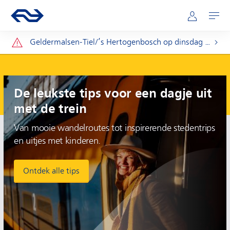
Hoofdnavigatie
Direct naar hoofdinhoud
Ga naar de homepage van ns.nl
Mijn NS
Openen
Let op:
Geldermalsen-Tiel/’s Hertogenbosch op dinsdag 11 t/m donderdag 20 augustus.
Plan je reis
De leukste tips voor een dagje uit
met de trein
Van mooie wandelroutes tot inspirerende stedentrips
en uitjes met kinderen.
Ontdek alle tips