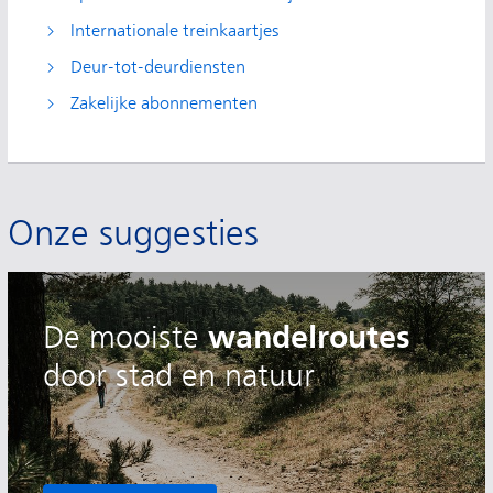
Internationale treinkaartjes
Deur-tot-deurdiensten
Zakelijke abonnementen
Onze suggesties
wandelroutes
De
mooiste
door stad en natuur