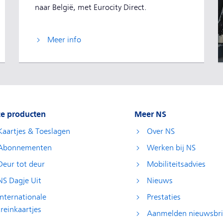
naar België, met Eurocity Direct.
Meer info
e producten
Meer NS
Kaartjes & Toeslagen
Over NS
Abonnementen
Werken bij NS
Deur tot deur
Mobiliteitsadvies
NS Dagje Uit
Nieuws
Internationale
Prestaties
treinkaartjes
Aanmelden nieuwsbri