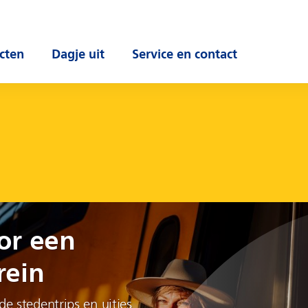
cten
Dagje uit
Service en contact
 submenu
Open submenu
Open submenu
or een
rein
e stedentrips en uitjes