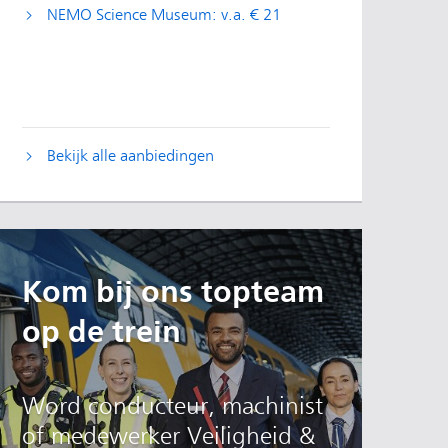
NEMO Science Museum: v.a. € 21
Bekijk alle aanbiedingen
Kom bij ons topteam
op de trein
Word conducteur, machinist
of medewerker Veiligheid &