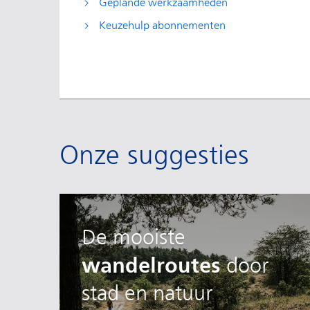
Geplande werkzaamheden
Keuzehulp abonnementen
Onze suggesties
De
mooiste
wandelroutes
door
stad en natuur