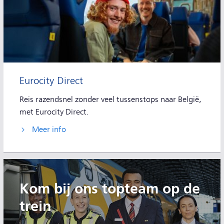
Eurocity Direct
Reis razendsnel zonder veel tussenstops naar België,
met Eurocity Direct.
Meer info
Kom bij ons topteam op de
trein