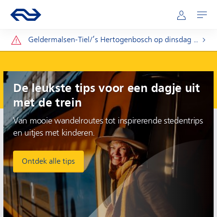
Hoofdnavigatie
Direct naar hoofdinhoud
Ga naar de homepage van ns.nl
Mijn NS
Openen
Let op:
Geldermalsen-Tiel/’s Hertogenbosch op dinsdag 11 t/m donderdag 20 augustus.
Plan je reis
De leukste tips voor een dagje uit
met de trein
Van mooie wandelroutes tot inspirerende stedentrips
en uitjes met kinderen.
Ontdek alle tips