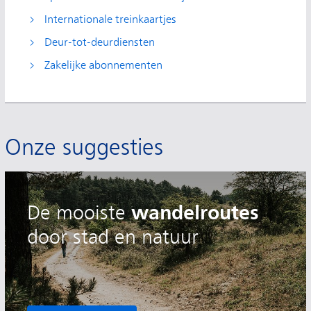
Internationale treinkaartjes
Deur-tot-deurdiensten
Zakelijke abonnementen
Onze suggesties
wandelroutes
De
mooiste
door stad en natuur