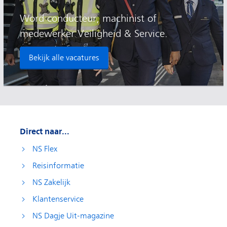
Word conducteur, machinist of
medewerker Veiligheid & Service.
Bekijk alle vacatures
Direct naar...
NS Flex
Reisinformatie
NS Zakelijk
Klantenservice
NS Dagje Uit-magazine