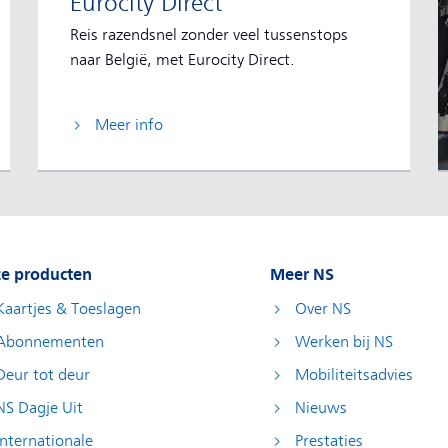
Eurocity Direct
Reis razendsnel zonder veel tussenstops
naar België, met Eurocity Direct.
Meer info
e producten
Meer NS
Kaartjes & Toeslagen
Over NS
Abonnementen
Werken bij NS
Deur tot deur
Mobiliteitsadvies
NS Dagje Uit
Nieuws
Internationale
Prestaties