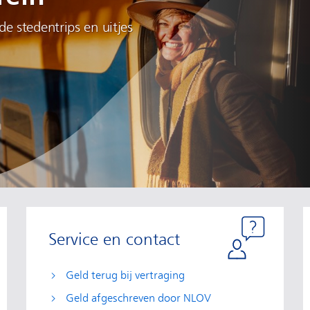
e stedentrips en uitjes
Service en contact
Geld terug bij vertraging
Geld afgeschreven door NLOV