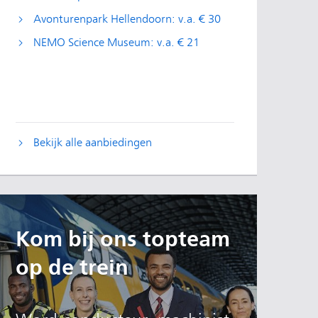
Avonturenpark Hellendoorn: v.a. € 30
NEMO Science Museum: v.a. € 21
Bekijk alle aanbiedingen
Kom bij ons topteam
op de trein