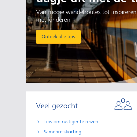
Van mooie wandelroutes tot inspirerend
met kinderen.
Ontdek alle tips
Veel gezocht
Tips om rustiger te reizen
Samenreiskorting