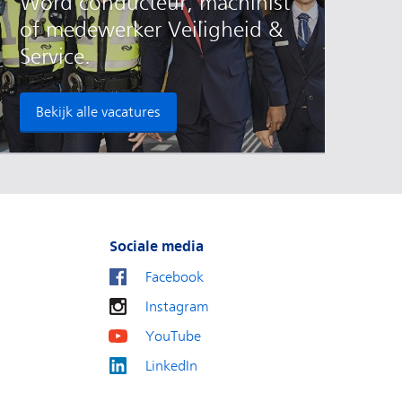
Word conducteur, machinist
of medewerker Veiligheid &
Service.
Bekijk alle vacatures
Sociale media
Facebook
Instagram
YouTube
LinkedIn