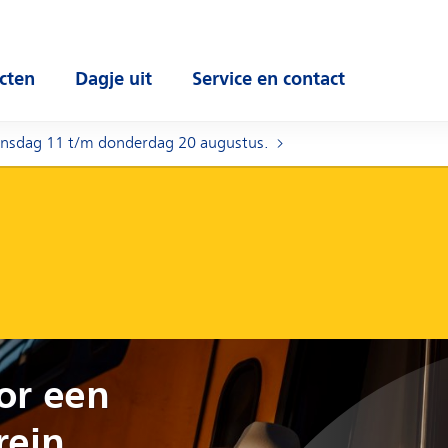
cten
Dagje uit
Service en contact
 submenu
Open submenu
Open submenu
insdag 11 t/m donderdag 20 augustus.
or een
rein