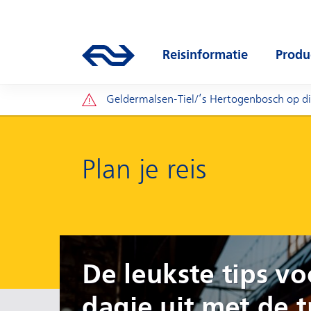
Direct naar hoofdinhoud
Hoofdnavigatie
Ga naar de homepage van ns.nl
Reisinformatie
Produ
Open submenu
Open
Let op:
Geldermalsen-Tiel/’s Hertogenbosch op d
Plan je reis
De leukste tips vo
dagje uit met de t