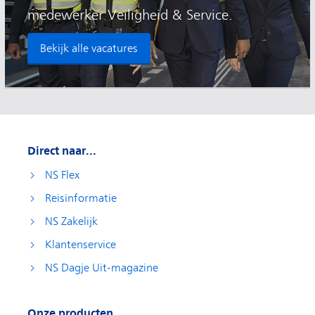
medewerker Veiligheid & Service.
Bekijk alle vacatures
Direct naar...
NS Flex
Reisinformatie
NS Zakelijk
Klantenservice
NS Dagje Uit-magazine
Onze producten