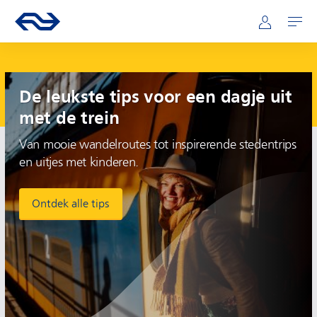
Hoofdnavigatie
Direct naar hoofdinhoud
Ga naar de homepage van ns.nl
Mijn NS
Openen
Plan je reis
De leukste tips voor een dagje uit
met de trein
Van mooie wandelroutes tot inspirerende stedentrips
en uitjes met kinderen.
Ontdek alle tips