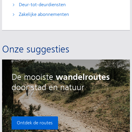
Deur-tot-deurdiensten
Zakelijke abonnementen
Onze suggesties
wandelroutes
De
mooiste
door stad en natuur
Ontdek de routes