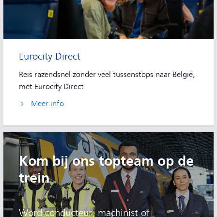
Eurocity Direct
Reis razendsnel zonder veel tussenstops naar België,
met Eurocity Direct.
Meer info
Kom bij ons topteam op de
trein
Word conducteur, machinist of