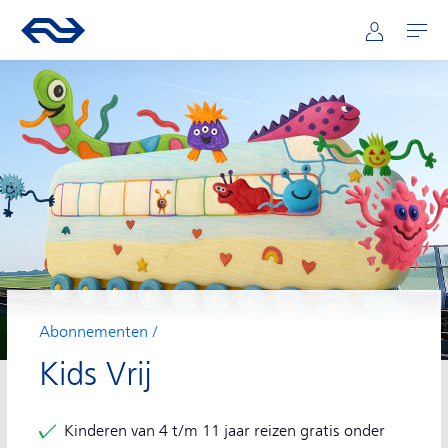
Hoofdnavigatie
Direct naar hoofdinhoud
Ga naar de homepage van ns.nl
Mijn NS
Openen
Abonnementen
Kids Vrij
Voordelen van dit abonnement
Kinderen van 4 t/m 11 jaar reizen gratis onder