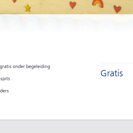
 abonnement
 gratis onder begeleiding
Direct b
Gratis
 spits
rders