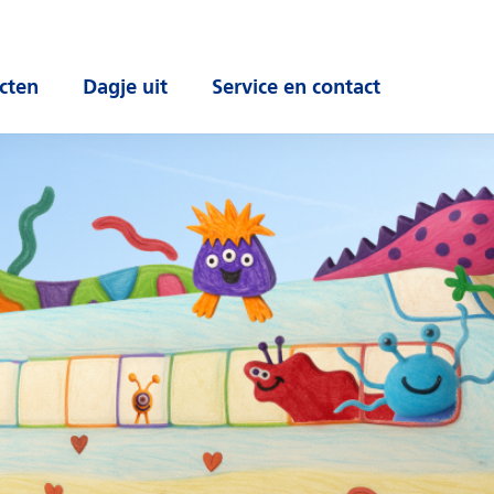
cten
Dagje uit
Service en contact
 submenu
Open submenu
Open submenu