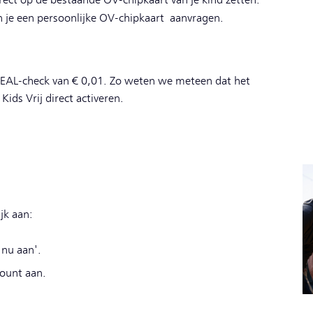
direct op de bestaande OV-chipkaart van je kind zetten.
 je een persoonlijke OV-chipkaart
aanvragen.
iDEAL-check van € 0,01. Zo weten we meteen dat het
ds Vrij direct activeren.
jk aan:
 nu aan'.
count aan.