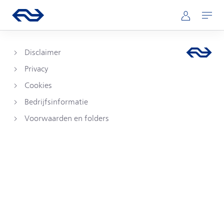
Direct naar hoofdinhoud
Hoofdnavigatie
Ga naar de homepage van ns.nl
Mijn NS
Openen
Disclaimer
Privacy
Cookies
Bedrijfsinformatie
Voorwaarden en folders