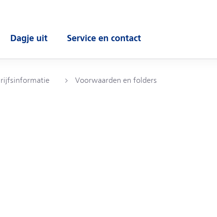
Dagje uit
Service en contact
enu
Open submenu
Open submenu
rijfsinformatie
Voorwaarden en folders