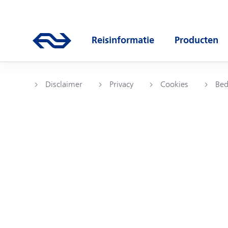
Direct naar hoofdinhoud
Hoofdnavigatie
Ga naar de homepage van ns.nl
Reisinformatie
Producten
Open submenu
Open subm
Disclaimer
Privacy
Cookies
Bed