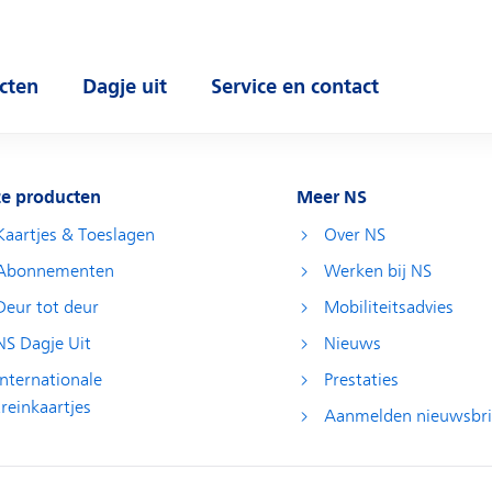
cten
Dagje uit
Service en contact
 submenu
Open submenu
Open submenu
e producten
Meer NS
Kaartjes & Toeslagen
Over NS
Abonnementen
Werken bij NS
Deur tot deur
Mobiliteitsadvies
NS Dagje Uit
Nieuws
Internationale
Prestaties
treinkaartjes
Aanmelden nieuwsbri