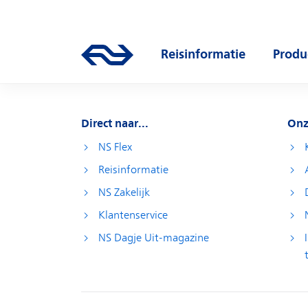
Direct naar hoofdinhoud
Hoofdnavigatie
Ga naar de homepage van ns.nl
Reisinformatie
Produ
Open submenu
Open
Direct naar...
Onz
NS Flex
Reisinformatie
NS Zakelijk
Klantenservice
NS Dagje Uit-magazine