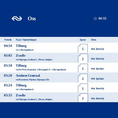
Oss
04:53
Vertrek
Naar / Opmerkingen
Spoor
Trein
04:54
Tilburg
1
Intercity
via 's-Hertogenbosch
05:05
Zwolle
2
Intercity
via Nijmegen, Arnhem C., Dieren, Zutphen
05:10
Tilburg
1
Sprinter
via Oss West, Rosmalen, 's-Hertogenb. O., 's-Hertogenbosch
05:20
Arnhem Centraal
2
Sprinter
via Ravenstein, Wijchen, Nijmegen, Elst
05:24
Tilburg
1
Intercity
via 's-Hertogenbosch
05:35
Zwolle
2
Intercity
via Nijmegen, Arnhem C., Dieren, Zutphen