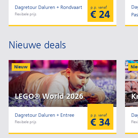
Da
Dagretour Daluren + Rondvaart
p.p. vanaf
€ 24
Flexibele prijs
Pa
Nieuwe deals
Nieuw
Ni
LEGO® World 2026
K
Dagretour Daluren + Entree
Da
p.p. vanaf
€ 34
Flexibele prijs
Flex