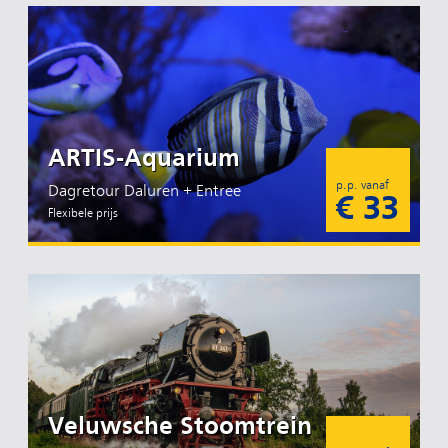
ARTIS-Aquarium
p.p. vanaf
Dagretour Daluren + Entree
€ 33
Flexibele prijs
Veluwsche Stoomtrein