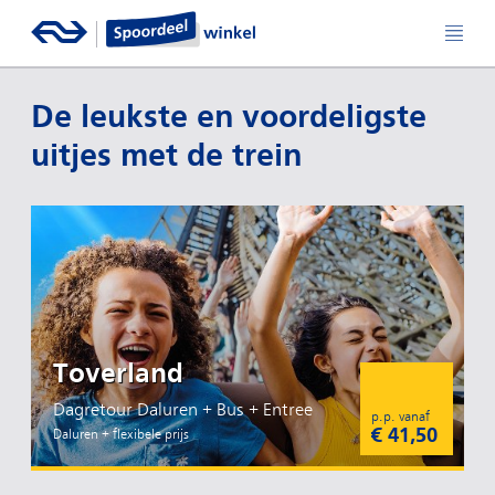
De leukste en voordeligste
uitjes met de trein
Toverland
Dagretour Daluren + Bus + Entree
p.p. vanaf
€ 41,50
Daluren + flexibele prijs