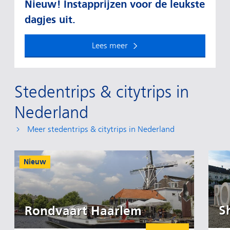
Nieuw! Instapprijzen voor de leukste
dagjes uit.
Lees meer
Stedentrips & citytrips in
Nederland
Meer stedentrips & citytrips in Nederland
Nieuw
S
Rondvaart Haarlem