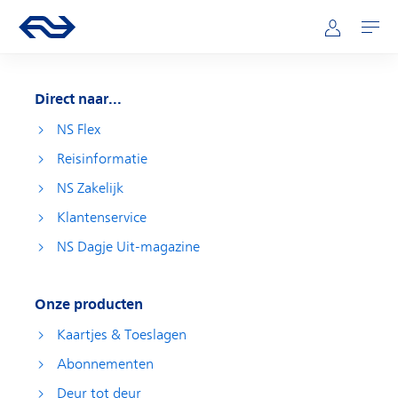
Direct naar hoofdinhoud
Hoofdnavigatie
Ga naar de homepage van ns.nl
Mijn NS
Openen
Direct naar...
NS Flex
Reisinformatie
NS Zakelijk
Klantenservice
NS Dagje Uit-magazine
Onze producten
Kaartjes & Toeslagen
Abonnementen
Deur tot deur