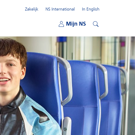
Zakelijk
NS International
In English
Open submenu
Mijn NS
Open submenu
Zoeken