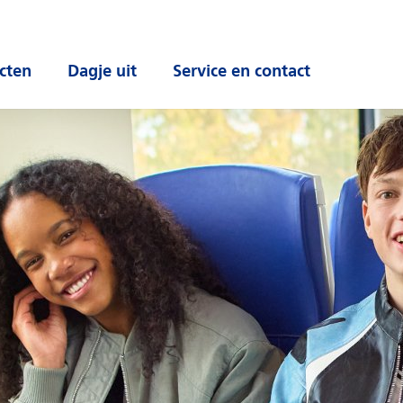
cten
Dagje uit
Service en contact
 submenu
Open submenu
Open submenu