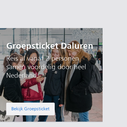
Groepsticket Daluren
Reis al vanaf 2 personen
samen voordelig door heel
Nederland.
Bekijk Groepsticket