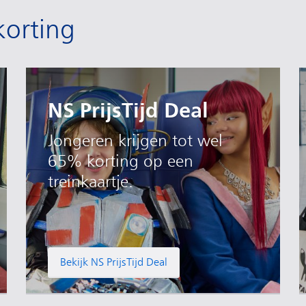
korting
NS PrijsTijd Deal
Jongeren krijgen tot wel
65% korting op een
treinkaartje.
Bekijk NS PrijsTijd Deal