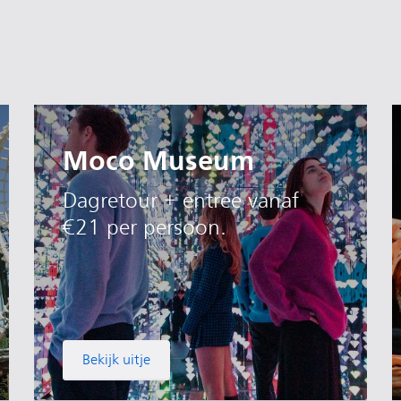
Moco Museum
Dagretour + entree vanaf
€21 per persoon.
Bekijk uitje