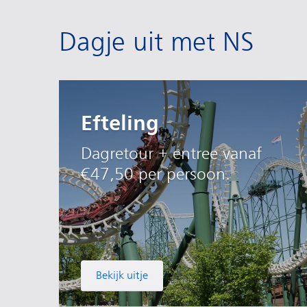
Dagje uit met NS
Efteling
Dagretour + entree vanaf
€47,50 per persoon.
Bekijk uitje