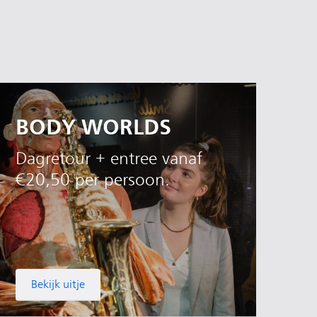
BODY WORLDS
Dagretour + entree vanaf
€20,50 per persoon.
Bekijk uitje