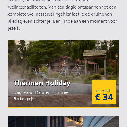
sauna’s, ontspannende baden en heerlijke
wellnessfaciliteiten. Van een dagje ontspannen tot een
complete wellnesservaring: hier laat je de drukte van
alledag even achter je. Ben jij toe aan een moment voor
jezelf?
Thermen Holiday
p.p. vanaf
Dagretour Daluren + Entree
€ 34
Flexibele prijs