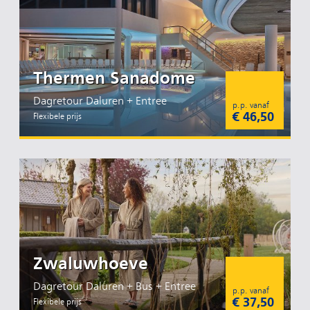
Thermen Sanadome
Dagretour Daluren + Entree
p.p. vanaf
€ 46,50
Flexibele prijs
Zwaluwhoeve
Dagretour Daluren + Bus + Entree
p.p. vanaf
€ 37,50
Flexibele prijs