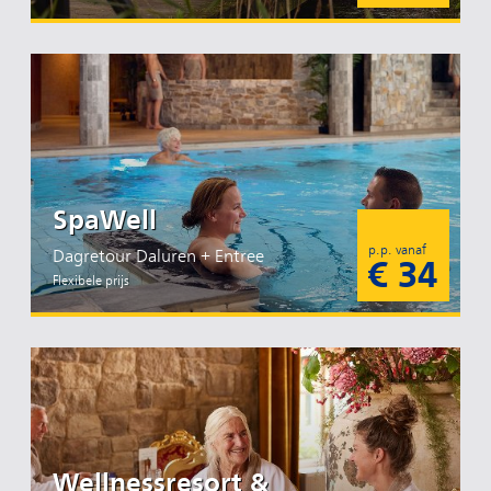
SpaWell
p.p. vanaf
Dagretour Daluren + Entree
€ 34
Flexibele prijs
Wellnessresort &