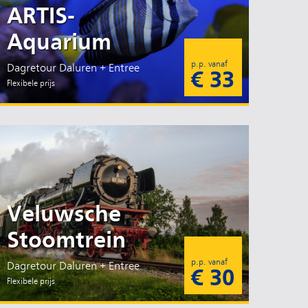
ARTIS-
Aquarium
p.p. vanaf
Dagretour Daluren + Entree
€ 33
Flexibele prijs
Veluwsche
Stoomtrein
p.p. vanaf
Dagretour Daluren + Entree
€ 30
Flexibele prijs