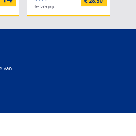
€ 28,50
Flexibele prijs
e van