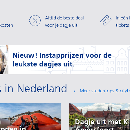
Altijd de beste deal
In één 
kosten
voor je dagje uit
tickets
Nieuw! Instapprijzen voor de
leukste dagjes uit.
ps in Nederland
Meer stedentrips & cityt
Dagje uit met K
ppen in
Amersfoort