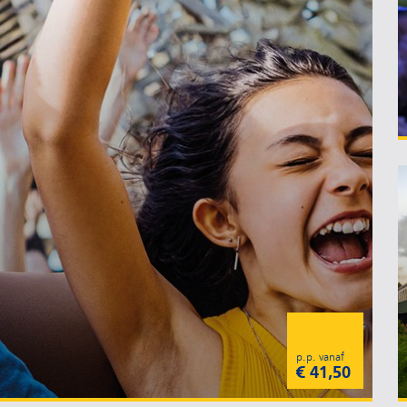
p.p. vanaf
€ 41,50