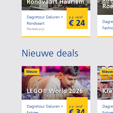
Rondvaart Haarlem
Ro
Dagretour Daluren +
p.p. vanaf
€ 24
Dagre
Rondvaart
Fashi
Flexibele prijs
Nieuwe deals
Nieuw
Nieuw
LEGO® World 2026
Kr
Dagretour Daluren +
Dagre
p.p. vanaf
€ 34
Entree
Entre