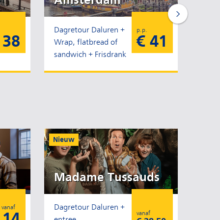
Dagretour Daluren +
Dagre
p.p.
 38
€ 41
Wrap, flatbread of
Wrap,
sandwich + Frisdrank
sandw
Nieuw
Madame Tussauds
Dagretour Daluren +
 vanaf
 14
vanaf
entree