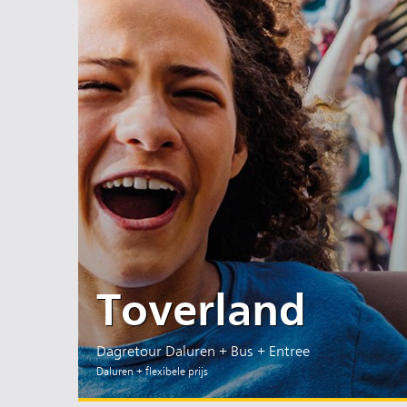
Toverland
Dagretour Daluren + Bus + Entree
Daluren + flexibele prijs