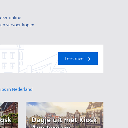
keer online
 en vervoer kopen
Lees meer
rips in Nederland
iosk
Dagje uit met Kiosk
Dag
Amsterdam
Ar