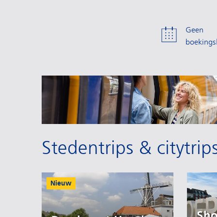
Geen
boekings
Stedentrips & citytri
Nieuw
Sho