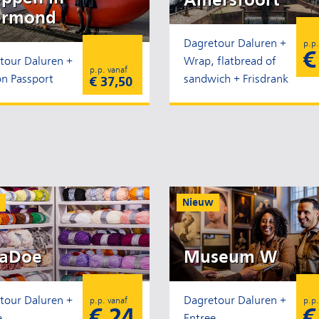
ermond
Dagretour Daluren +
p.p.
€
tour Daluren +
Wrap, flatbread of
p.p. vanaf
on Passport
sandwich + Frisdrank
€ 37,50
Nieuw
eaDoe
Museum W
tour Daluren +
Dagretour Daluren +
p.p. vanaf
p.p.
€ 24
€
e
Entree