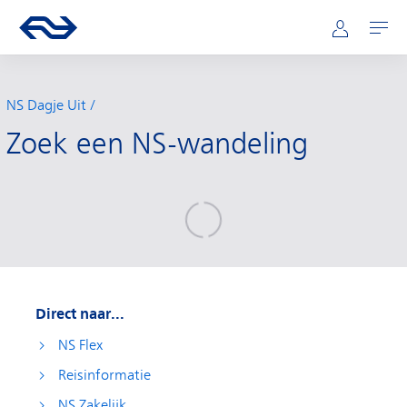
Hoofdnavigatie
Direct naar hoofdinhoud
Ga naar de homepage van ns.nl
Mijn NS
Openen
NS Dagje Uit
Zoek een NS-wandeling
Direct naar...
NS Flex
Reisinformatie
NS Zakelijk