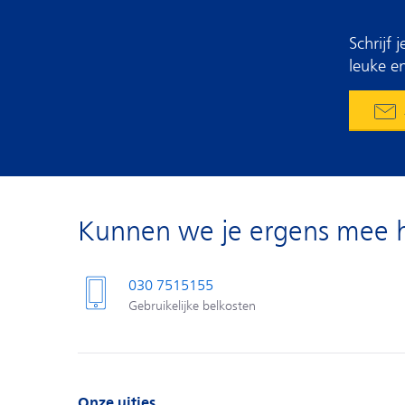
Schrijf
leuke en
Kunnen we je ergens mee 
030 7515155
Gebruikelijke belkosten
Onze uitjes