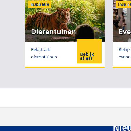
Inspiratie
Inspir
Dierentuinen
Ev
Bekijk alle
Bekijk 
Bekijk
dierentuinen
even
alles!
Nie