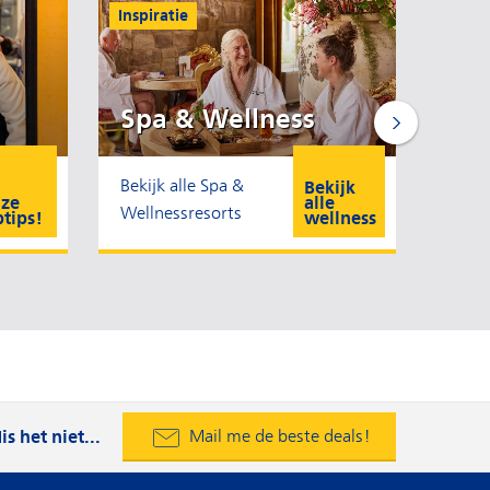
Inspiratie
Th
Du
Spa & Wellness
Dagre
Bekijk alle Spa &
Bekijk
entre
ze
alle
Wellnessresorts
ptips!
wellness
Flexibel
is het niet...
Mail me de beste deals!