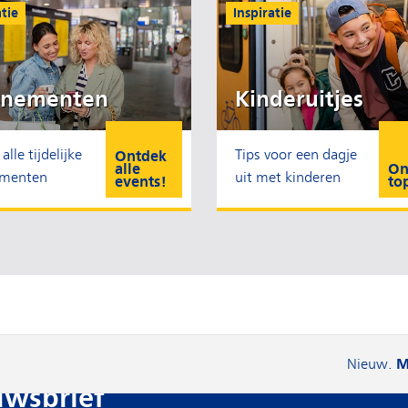
atie
Inspiratie
enementen
Kinderuitjes
alle tijdelijke
Tips voor een dagje
Ontdek
alle
On
ementen
uit met kinderen
events!
to
M
Nieuw.
uwsbrief