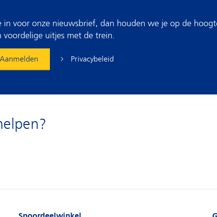
 je in voor onze nieuwsbrief, dan houden we je op de hoogt
 voordelige uitjes met de trein.
Privacybeleid
Aanmelden
helpen?
Spoordeelwinkel
G