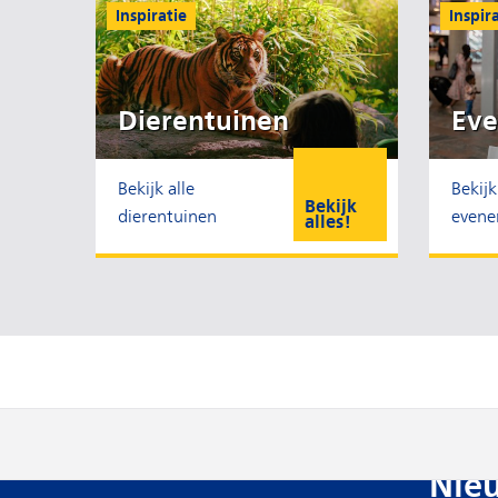
Inspiratie
Inspir
Dierentuinen
Ev
Bekijk alle
Bekijk 
Bekijk
dierentuinen
even
alles!
Nie