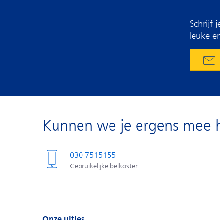
Schrijf
leuke en
Kunnen we je ergens mee 
030 7515155
Gebruikelijke belkosten
Onze uitjes