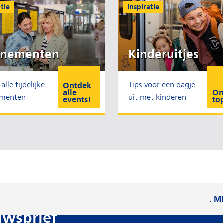
atie
Inspiratie
enementen
Kinderuitjes
alle tijdelijke
Tips voor een dagje
Ontdek
alle
On
ementen
uit met kinderen
events!
to
Mi
.
uwsbrief