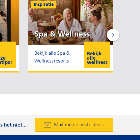
Inspiratie
Th
Du
Spa & Wellness
Dagre
Bekijk alle Spa &
Bekijk
entre
ze
alle
Wellnessresorts
ptips!
wellness
Flexibel
s het niet...
Mail me de beste deals!