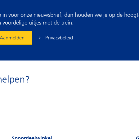
 je in voor onze nieuwsbrief, dan houden we je op de hoogt
 voordelige uitjes met de trein.
Privacybeleid
Aanmelden
helpen?
Spoordeelwinkel
G