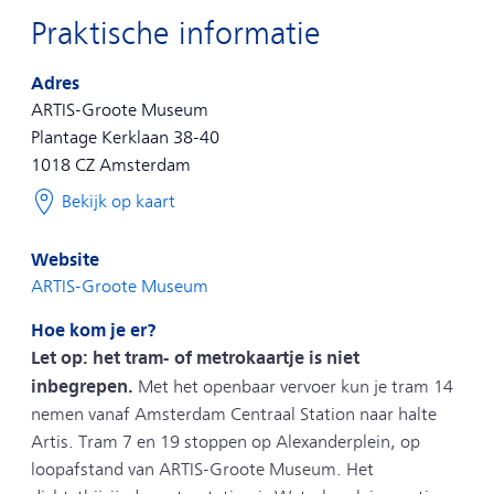
Praktische informatie
Het entreeticket is geldig voor het ARTIS-Groote
Museum en niet voor ARTIS-Park en ARTIS-
Adres
Micropia.
ARTIS-Groote Museum
Plantage Kerklaan 38-40
Treinkaarten en entreetickets zijn niet inwisselbaar
1018 CZ
Amsterdam
voor geld of voor een ticket in een ander seizoen.
Bekijk op kaart
Het treinkaartje is geldig tijdens de daluren: van
Website
maandag t/m vrijdag voor 6.30 uur, tussen 9.00 en
ARTIS-Groote Museum
16.00 uur en na 18.30 uur. Op zaterdag, zondag en
op feestdagen de hele dag.
Hoe kom je er?
Let op: het tram- of metrokaartje is niet
Het treinkaartje is geldig in alle treinen in Nederland,
inbegrepen.
Met het openbaar vervoer kun je tram 14
behalve in de Nightjet en Eurostar. Voor de treinen
nemen vanaf Amsterdam Centraal Station naar halte
Intercity direct, Eurocity Direct en ICE moet vooraf
Artis. Tram 7 en 19 stoppen op Alexanderplein, op
apart een toeslag worden betaald.
loopafstand van ARTIS-Groote Museum. Het