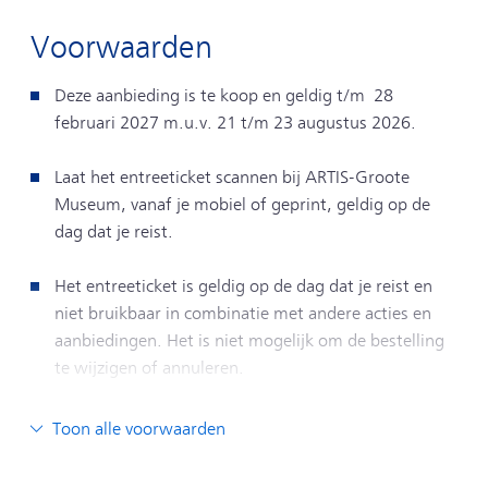
Voorwaarden
Deze aanbieding is te koop en geldig t/m 28
februari 2027 m.u.v. 21 t/m 23 augustus 2026.
Laat het entreeticket scannen bij ARTIS-Groote
Museum, vanaf je mobiel of geprint, geldig op de
dag dat je reist.
Het entreeticket is geldig op de dag dat je reist en
niet bruikbaar in combinatie met andere acties en
aanbiedingen. Het is niet mogelijk om de bestelling
te wijzigen of annuleren.
Het entreeticket is geldig voor 1 persoon. Het
Toon alle voorwaarden
entreeticket is alleen bruikbaar in combinatie met
het treinkaartje van deze aanbieding.