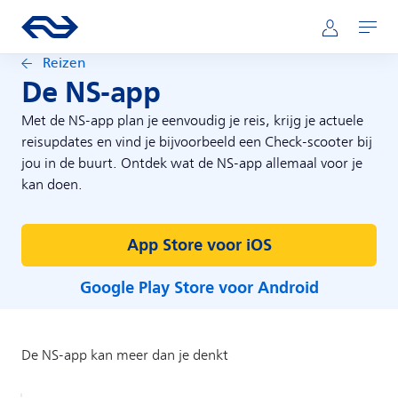
Direct naar hoofdinhoud
Hoofdnavigatie
Ga naar de homepage van ns.nl
Mijn NS
Openen
Reizen
De NS-app
Met de NS-app plan je eenvoudig je reis, krijg je actuele
reisupdates en vind je bijvoorbeeld een Check-scooter bij
jou in de buurt. Ontdek wat de NS-app allemaal voor je
kan doen.
App Store voor iOS
Google Play Store voor Android