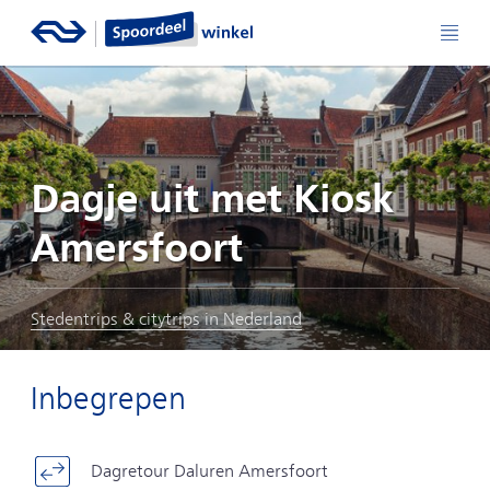
Dagje uit met Kiosk
Amersfoort
Stedentrips & citytrips in Nederland
Inbegrepen
Dagretour Daluren Amersfoort