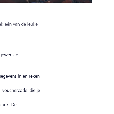
ek één van de leuke
 gewenste
.
e gegevens in en reken
vouchercode die je
ezoek. De