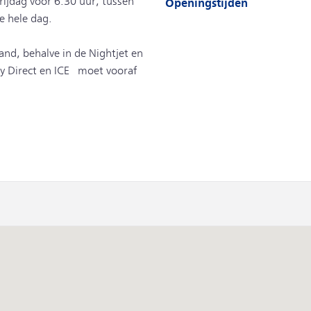
vrijdag voor 6.30 uur, tussen
Openingstijden
e hele dag.
land, behalve in de Nightjet en
ity Direct en ICE moet vooraf