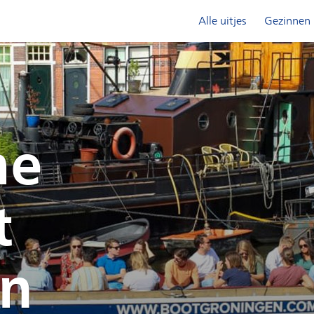
Alle uitjes
Gezinnen
he
t
en