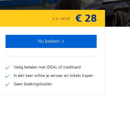
€ 28
p.p. vanaf
Nu boeken
Veilig betalen met iDEAL of creditcard
In één keer online je vervoer en tickets kopen
Geen boekingskosten