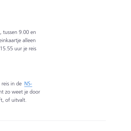
, tussen 9.00 en
inkaartje alleen
5.55 uur je reis
e reis in de
NS-
nt zo weet je door
, of uitvalt.