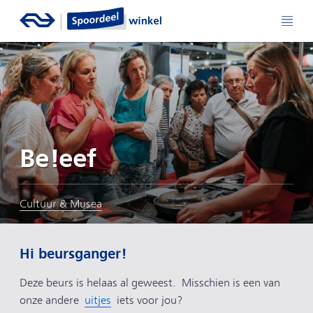
Be!eef
Cultuur & Musea
Hi beursganger!
Deze beurs is helaas al geweest. Misschien is een van
onze andere
uitjes
iets voor jou?