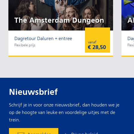
The Amsterdam Dungeon
A
Dagretour Daluren + entree
Da
vanaf
Flexibele prijs
Flex
€ 28,50
Nieuwsbrief
Schrijf je in voor onze nieuwsbrief, dan houden we je
op de hoogte van leuke en voordelige uitjes met de
trein.