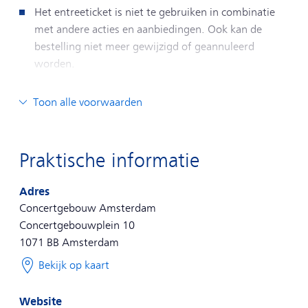
Het entreeticket is niet te gebruiken in combinatie
met andere acties en aanbiedingen. Ook kan de
bestelling niet meer gewijzigd of geannuleerd
worden.
Het entreeticket is geldig voor 1 persoon. Het
Toon alle voorwaarden
entreeticket is alleen te gebruiken in combinatie met
het treinkaartje van deze aanbieding.
Praktische informatie
Het treinkaartje en het entreeticket zijn niet
inwisselbaar voor geld
.
Adres
Concertgebouw Amsterdam
Het treinkaartje is geldig tijdens de daluren: van
Concertgebouwplein 10
maandag t/m vrijdag voor 6.30 uur, tussen 9.00 en
1071 BB
Amsterdam
16.00 uur en na 18.30 uur. Op zaterdag, zondag en
Bekijk op kaart
op feestdagen de hele dag.
Website
Het treinkaartje is geldig in alle treinen in Nederland,