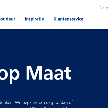
Cons
u
tot deur
Open submenu
Inspiratie
Open submenu
Klantenservice
Open subm
 op Maat
 denken. We bepalen van dag tot dag of