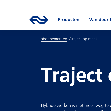
Direct naar hoofdinhoud
Hoofdnavigatie
Ga naar de homepage van ns.nl
Producten
Open submen
Van deur 
abonnementen
traject op maat
Traject
Hybride werken is niet meer weg te