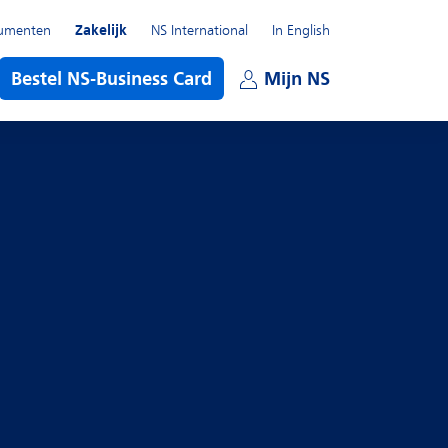
umenten
Zakelijk
NS International
In English
enu
Bestel NS-Business Card
Mijn NS
Open subme