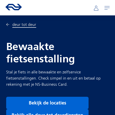
Direct naar hoofdinhoud
Hoofdnavigatie
Ga naar de homepage van ns.nl
Mijn NS
Openen
deur tot deur
Bewaakte
fietsenstalling
Stal je fiets in alle bewaakte en zelfservice
fietsenstallingen. Check simpel in en uit en betaal op
rekening met je NS-Business Card.
Bekijk de locaties