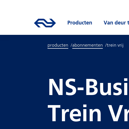
Direct naar hoofdinhoud
Hoofdnavigatie
Ga naar de homepage van ns.nl
Producten
Open submen
Van deur 
producten
abonnementen
trein vrij
NS-Busi
Trein Vr