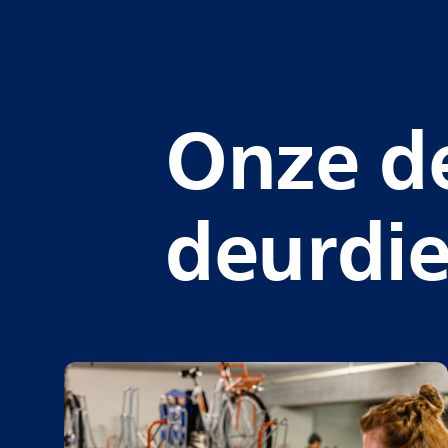
Onze de
deurdi