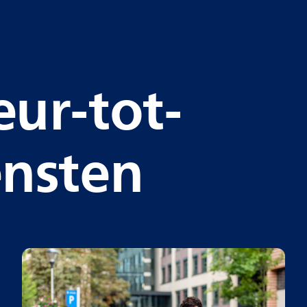
ur-tot-
ensten