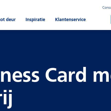
Cons
u
tot deur
Open submenu
Inspiratie
Open submenu
Klantenservice
Open subm
ness Card m
ij