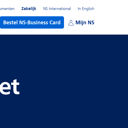
umenten
Zakelijk
NS International
In English
enu
Bestel NS-Business Card
Mijn NS
Open subme
et