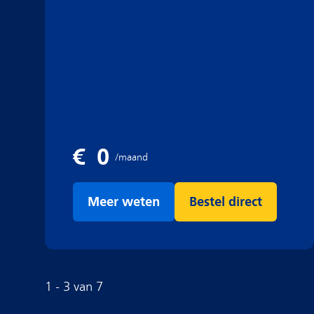
Meer weten
Bestel direct
1
-
3
van
7