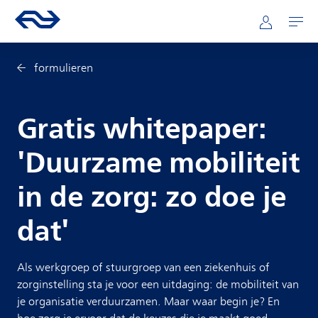
Direct naar hoofdinhoud
Hoofdnavigatie
Ga naar de homepage van ns.nl
Mijn NS
Openen
formulieren
Gratis whitepaper:
'Duurzame mobiliteit
in de zorg: zo doe je
dat'
Als werkgroep of stuurgroep van een ziekenhuis of
zorginstelling sta je voor een uitdaging: de mobiliteit van
je organisatie verduurzamen. Maar waar begin je? En