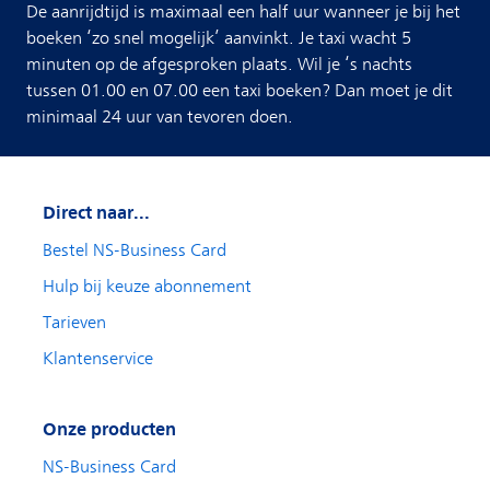
De aanrijdtijd is maximaal een half uur wanneer je bij het
boeken ‘zo snel mogelijk’ aanvinkt. Je taxi wacht 5
minuten op de afgesproken plaats. Wil je ‘s nachts
tussen 01.00 en 07.00 een taxi boeken? Dan moet je dit
minimaal 24 uur van tevoren doen. ​
Direct naar...
Bestel NS-Business Card
Hulp bij keuze abonnement
Tarieven
Klantenservice
Onze producten
NS-Business Card