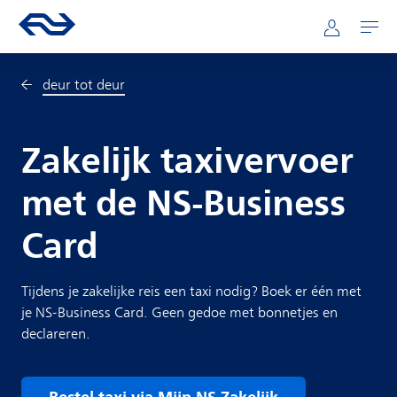
Direct naar hoofdinhoud
Hoofdnavigatie
Ga naar de homepage van ns.nl
Mijn NS
Openen
deur tot deur
Zakelijk taxivervoer
met de NS-Business
Card
Tijdens je zakelijke reis een taxi nodig? Boek er één met
je NS-Business Card. Geen gedoe met bonnetjes en
declareren.