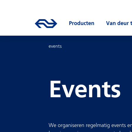
Direct naar hoofdinhoud
Hoofdnavigatie
Ga naar de homepage van ns.nl
Producten
Open submen
Van deur 
events
Events
We organiseren regelmatig events en 