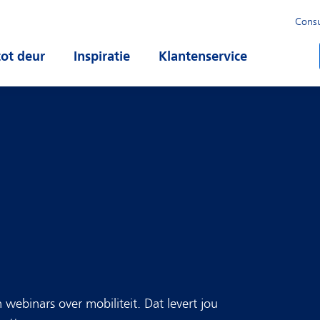
Cons
u
tot deur
Open submenu
Inspiratie
Open submenu
Klantenservice
Open subm
webinars over mobiliteit. Dat levert jou