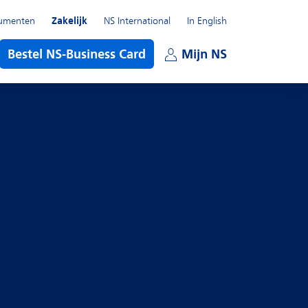
umenten
Zakelijk
NS International
In English
enu
Bestel NS-Business Card
Mijn NS
Open subme