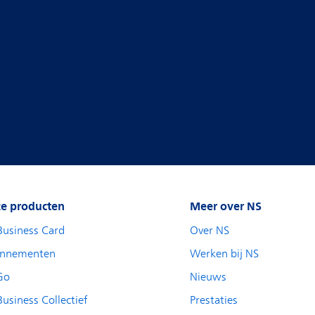
e producten
Meer over NS
Business Card
Over NS
nnementen
Werken bij NS
Go
Nieuws
usiness Collectief
Prestaties