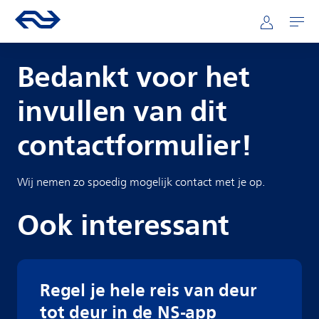
Direct naar hoofdinhoud
Hoofdnavigatie
Ga naar de homepage van ns.nl
Mijn NS
Openen
Bedankt voor het
invullen van dit
contactformulier!
Wij nemen zo spoedig mogelijk contact met je op.
Ook interessant
Regel je hele reis van deur
tot deur in de NS-app