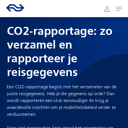
Direct naar hoofdinhoud
Hoofdnavigatie
Ga naar de homepage van ns.nl
Mijn NS
Openen
CO2-rapportage: zo
verzamel en
rapporteer je
reisgegevens
Een CO2-rapportage begint met het verzamelen van de
juiste reisgegevens. Heb je die gegevens op orde? Dan
wordt rapporteren een stuk eenvoudiger én krijg je
waardevolle inzichten om je mobiliteitsbeleid verder te
verduurzamen.