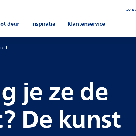
Cons
u
tot deur
Open submenu
Inspiratie
Open submenu
Klantenservice
Open subm
 uit
jg je ze de
t? De kunst