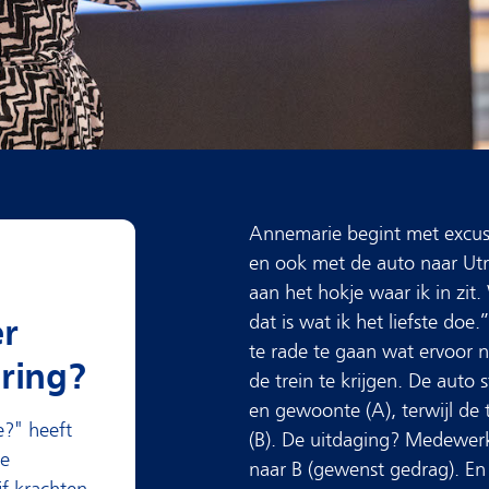
Annemarie begint met excuses
en ook met de auto naar Utr
aan het hokje waar ik in zit
r
dat is wat ik het liefste doe.
te rade te gaan wat ervoor n
ring?
de trein te krijgen. De auto
en gewoonte (A), terwijl de
e?" heeft
(B). De uitdaging? Medewer
ge
naar B (gewenst gedrag). En d
jf krachten