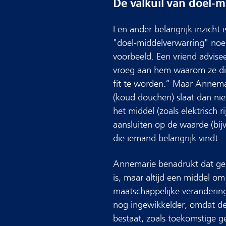
De valkuil van doel-
Een ander belangrijk inzicht
"doel-middelverwarring" noem
voorbeeld. Een vriend advis
vroeg aan hem waarom ze di
fit te worden.” Maar Annemari
(koud douchen) slaat dan niet 
het middel (zoals elektrisch r
aansluiten op de waarde (bi
die iemand belangrijk vindt.
Annemarie benadrukt dat ged
is, maar altijd een middel om
maatschappelijke veranderinge
nog ingewikkelder, omdat de 
bestaat, zoals toekomstige ge