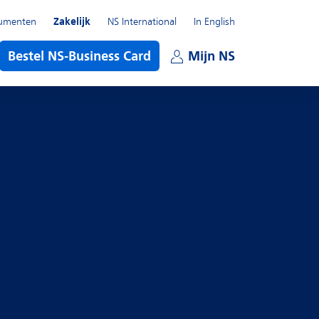
umenten
Zakelijk
NS International
In English
enu
Bestel NS-Business Card
Mijn NS
Open subme