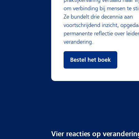
om verbinding bij mensen te st
Ze bundelt drie decennia aan
voortschrijdend inzicht, opged
permanente reflectie over leide
verandering.
Bestel het boek
Vier reacties op veranderin