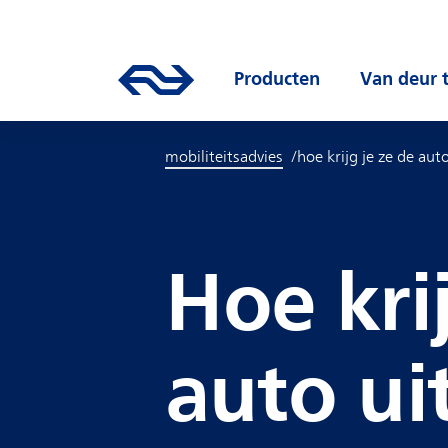
Direct naar hoofdinhoud
Hoofdnavigatie
Ga naar de homepage van ns.nl
Producten
Open submen
Van deur 
mobiliteitsadvies
hoe krijg je ze de auto
Hoe kri
auto ui