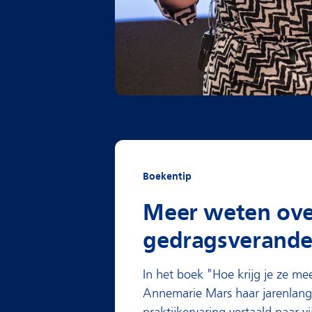
Boekentip
Meer weten ove
gedragsverande
In het boek "Hoe krijg je ze me
Annemarie Mars haar jarenlan
praktijkervaring vertaald naar vi