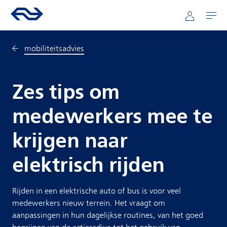
Direct naar hoofdinhoud
Hoofdnavigatie
Ga naar de homepage van ns.nl
Mijn NS
Openen
mobiliteitsadvies
Zes tips om
medewerkers mee te
krijgen naar
elektrisch rijden
Rijden in een elektrische auto of bus is voor veel
medewerkers nieuw terrein. Het vraagt om
aanpassingen in hun dagelijkse routines, van het goed