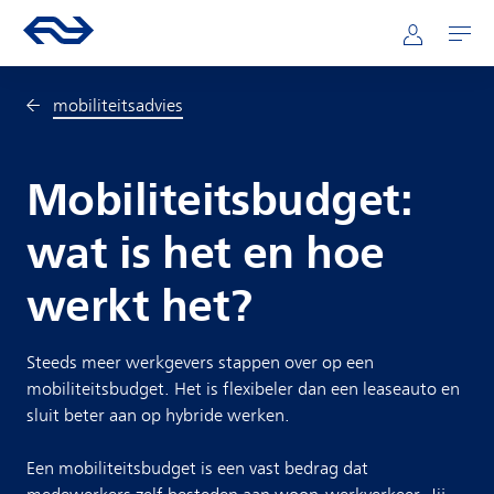
Direct naar hoofdinhoud
Hoofdnavigatie
Ga naar de homepage van ns.nl
Mijn NS
Openen
mobiliteitsadvies
Mobiliteitsbudget:
wat is het en hoe
werkt het?
Steeds meer werkgevers stappen over op een
mobiliteitsbudget. Het is flexibeler dan een leaseauto en
sluit beter aan op hybride werken.
Een mobiliteitsbudget is een vast bedrag dat