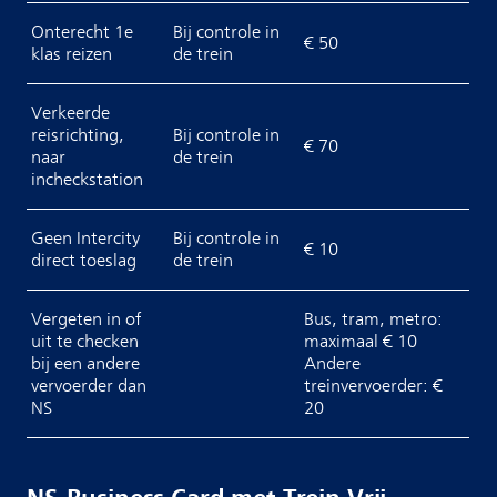
Onterecht 1e
Bij controle in
€ 50
klas reizen
de trein
Verkeerde
reisrichting,
Bij controle in
€ 70
naar
de trein
incheckstation
Geen Intercity
Bij controle in
€ 10
direct toeslag
de trein
Vergeten in of
Bus, tram, metro:
uit te checken
maximaal € 10
bij een andere
Andere
vervoerder dan
treinvervoerder: €
NS
20