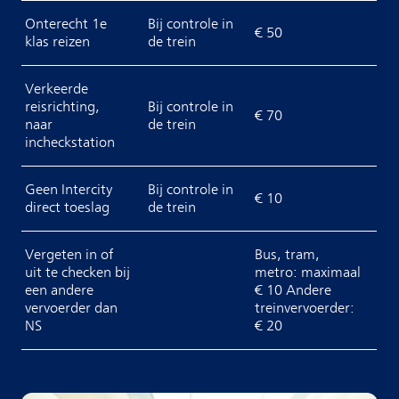
Onterecht 1e
Bij controle in
€ 50
klas reizen
de trein
Verkeerde
reisrichting,
Bij controle in
€ 70
naar
de trein
incheckstation
Geen Intercity
Bij controle in
€ 10
direct toeslag
de trein
Vergeten in of
Bus, tram,
uit te checken bij
metro: maximaal
een andere
€ 10 Andere
vervoerder dan
treinvervoerder:
NS
€ 20