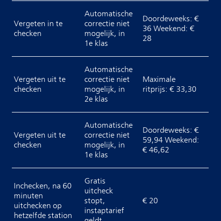
Automatische
Doordeweeks: €
Vergeten in te
correctie niet
36 Weekend: €
checken
mogelijk, in
28
1e klas
Automatische
Vergeten uit te
correctie niet
Maximale
checken
mogelijk, in
ritprijs: € 33,30
2e klas
Automatische
Doordeweeks: €
Vergeten uit te
correctie niet
59,94 Weekend:
checken
mogelijk, in
€ 46,62
1e klas
Gratis
Inchecken, na 60
uitcheck
minuten
stopt,
€ 20
uitchecken op
instaptarief
hetzelfde station
geldt