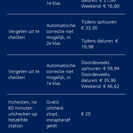
daluren: € 21,60
1e klas
Weekend: € 16,80
Tijdens spitsuren:
Automatische
€ 33,30
Vergeten uit te
correctie niet
checken
mogelijk, in
Tijdens daluren: €
2e klas
19,98
Doordeweeks
Automatische
spitsuren: € 59,94
Vergeten uit te
correctie niet
Doordeweeks
checken
mogelijk, in
daluren: € 35,96
1e klas
Weekend: € 46,62
Inchecken, na
Gratis
60 minuten
uitcheck
uitchecken op
stopt,
€ 20
hetzelfde
instaptarief
station
geldt