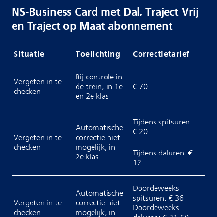
NS-Business Card met Dal, Traject Vrij
en Traject op Maat abonnement
Situatie
Toelichting
Correctietarief
Bij controle in
Vergeten in te
de trein, in 1e
€ 70
checken
en 2e klas
Tijdens spitsuren:
Automatische
€ 20
Vergeten in te
correctie niet
checken
mogelijk, in
Tijdens daluren: €
2e klas
12
Doordeweeks
Automatische
spitsuren: € 36
Vergeten in te
correctie niet
Doordeweeks
checken
mogelijk, in