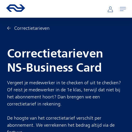
Direct naar hoofdinhoud
Hoofdnavigatie
Ga naar de homepage van ns.nl
Mijn NS
Openen
Correctietarieven
Correctietarieven
NS-Business Card
Vergeet je medewerker in te checken of uit te checken?
Of reist je medewerker in de 1e klas, terwijl dat niet bij
het abonnement hoort? Dan brengen we een
correctietarief in rekening.
De hoogte van het correctietarief verschilt per
abonnement. We verrekenen het bedrag altijd via de