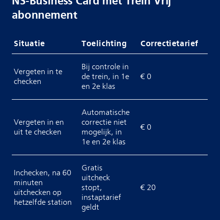
NS-Business Card met Trein Vrij
abonnement
Situatie
Toelichting
Correctietarief
Bij controle in
Vergeten in te
de trein, in 1e
€ 0
checken
en 2e klas
Automatische
Vergeten in en
correctie niet
€ 0
uit te checken
mogelijk, in
1e en 2e klas
Gratis
Inchecken, na 60
uitcheck
minuten
stopt,
€ 20
uitchecken op
instaptarief
hetzelfde station
geldt