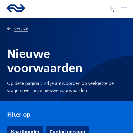
Direct naar hoofdinhoud
Hoofdnavigatie
Ga naar de homepage van ns.nl
Mijn NS
Openen
service
Nieuwe
voorwaarden
Op deze pagina vind je antwoorden op veelgestelde
vragen over onze nieuwe voorwaarden.
Filter op
Kaarthouder
Contactpersoon