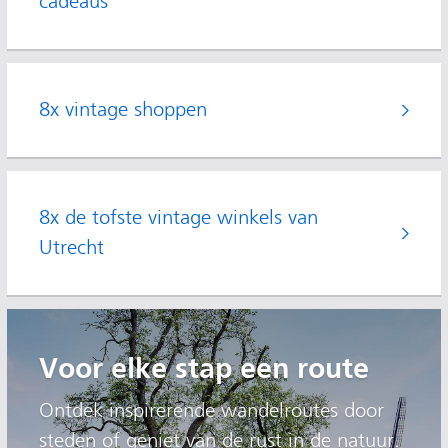
cadeaus
8x vintage shoppen
8x de tofste vintage winkels van
Utrecht
Voor elke stap een route
Ontdek inspirerende wandelroutes door
steden of geniet van de rust in de natuur.