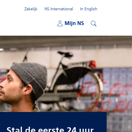
Zakelijk
NS International
In English
Open submenu
Mijn NS
Open submenu
Zoeken
Stal de eerste 24 uur