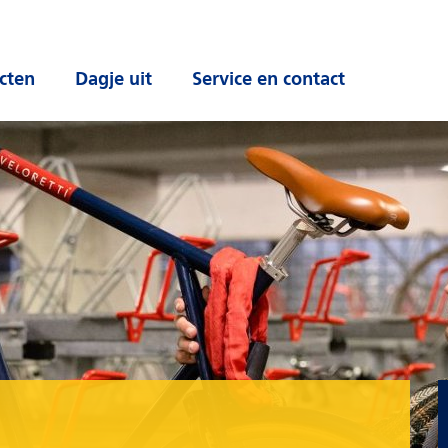
cten
Dagje uit
Service en contact
 submenu
Open submenu
Open submenu