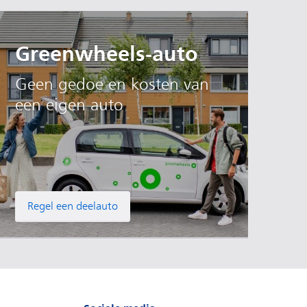
Greenwheels-auto
Geen gedoe en kosten van
een eigen auto
Regel een deelauto