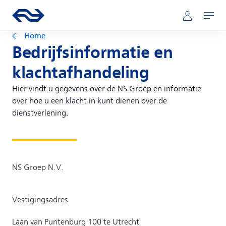
Direct naar hoofdinhoud
Hoofdnavigatie
Ga naar de homepage van ns.nl
Mijn NS
Openen
Home
Bedrijfsinformatie en
klachtafhandeling
Hier vindt u gegevens over de NS Groep en informatie
over hoe u een klacht in kunt dienen over de
dienstverlening.