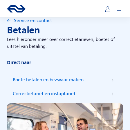
Direct naar hoofdinhoud
Hoofdnavigatie
Ga naar de homepage van ns.nl
Mijn NS
Openen
Service en contact
Betalen
Lees hieronder meer over correctietarieven, boetes of
uitstel van betaling.
Direct naar