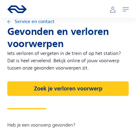
Direct naar hoofdinhoud
Hoofdnavigatie
Ga naar de homepage van ns.nl
Mijn NS
Openen
Service en contact
Gevonden en verloren
voorwerpen
Iets verloren of vergeten in de trein of op het station?
Dat is heel vervelend. Bekijk online of jouw voorwerp
tussen onze gevonden voorwerpen zit.
Zoek je verloren voorwerp