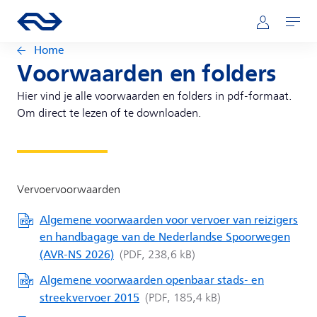
Direct naar hoofdinhoud
Hoofdnavigatie
Ga naar de homepage van ns.nl
Mijn NS
Openen
Home
Voorwaarden en folders
Hier vind je alle voorwaarden en folders in pdf-formaat.
Om direct te lezen of te downloaden.