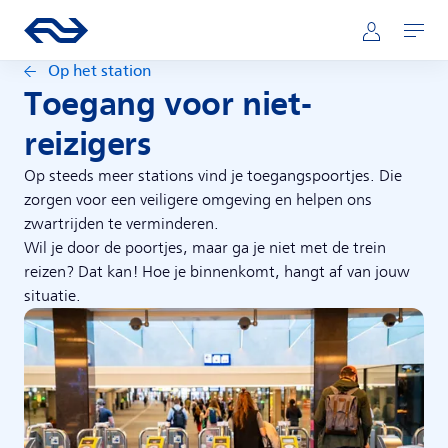
Direct naar hoofdinhoud
Hoofdnavigatie
Ga naar de homepage van ns.nl
Mijn NS
Openen
Op het station
Toegang voor niet-
reizigers
Op steeds meer stations vind je toegangspoortjes. Die
zorgen voor een veiligere omgeving en helpen ons
zwartrijden te verminderen.
Wil je door de poortjes, maar ga je niet met de trein
reizen? Dat kan! Hoe je binnenkomt, hangt af van jouw
situatie.