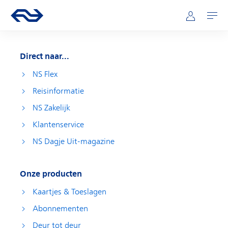
Direct naar hoofdinhoud
Hoofdnavigatie
Ga naar de homepage van ns.nl
Mijn NS
Openen
Direct naar...
NS Flex
Reisinformatie
NS Zakelijk
Klantenservice
NS Dagje Uit-magazine
Onze producten
Kaartjes & Toeslagen
Abonnementen
Deur tot deur