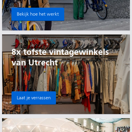
Bekijk hoe het werkt
8x tofste vintagewinkels
van Utrecht
Laat je verrassen