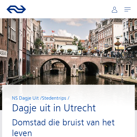
Hoofdnavigatie
Direct naar hoofdinhoud
Ga naar de homepage van ns.nl
Mijn NS
Openen
NS Dagje Uit
Stedentrips
Dagje uit in Utrecht
Domstad die bruist van het
leven