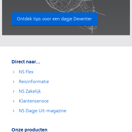
Ontdek tips voor een dagje Deventer
Direct naar...
NS Flex
Reisinformatie
NS Zakelijk
Klantenservice
NS Dagje Uit-magazine
Onze producten