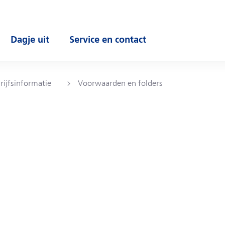
Dagje uit
Service en contact
enu
Open submenu
Open submenu
rijfsinformatie
Voorwaarden en folders