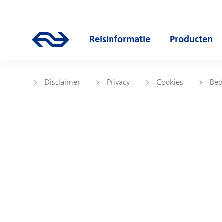
Direct naar hoofdinhoud
Hoofdnavigatie
Ga naar de homepage van ns.nl
Reisinformatie
Producten
Open submenu
Open subm
Disclaimer
Privacy
Cookies
Bed