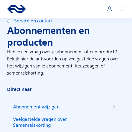
Direct naar hoofdinhoud
Hoofdnavigatie
Ga naar de homepage van ns.nl
Mijn NS
Openen
Service en contact
Abonnementen en
producten
Heb je een vraag over je abonnement of een product?
Bekijk hier de antwoorden op veelgestelde vragen over
het wijzigen van je abonnement, keuzedagen of
samenreiskorting.
Direct naar