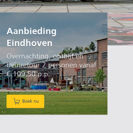
Aanbieding
Eindhoven
Overnachting, ontbijt en
treinretour 2 personen vanaf
€ 109,50 p.p.
Boek nu