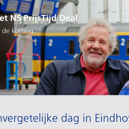
t NS PrijsTijd Deal
 de korting.
nvergetelijke dag in Eindh