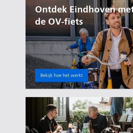
Ontdek Eindhoven me
de OV-fiets
Bekijk hoe het werkt