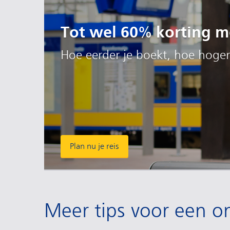
Tot wel 60% korting me
Hoe eerder je boekt, hoe hoger
Plan nu je reis
Meer tips voor een o