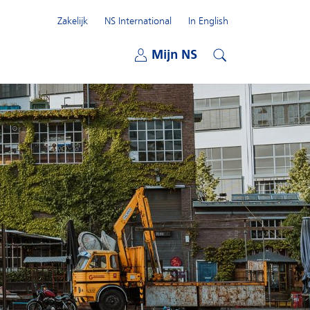
Zakelijk
NS International
In English
Open submenu
Mijn NS
Open submenu
Zoeken