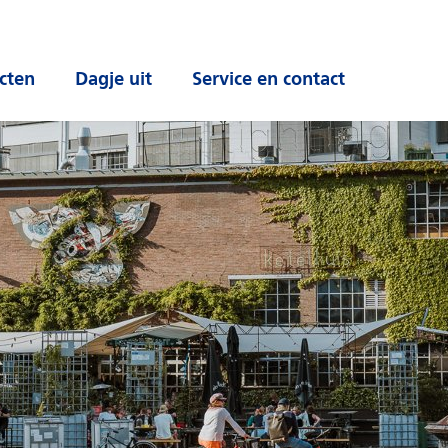
cten
Dagje uit
Service en contact
 submenu
Open submenu
Open submenu